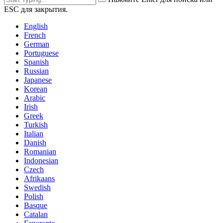
ESC для закрытия.
English
French
German
Portuguese
Spanish
Russian
Japanese
Korean
Arabic
Irish
Greek
Turkish
Italian
Danish
Romanian
Indonesian
Czech
Afrikaans
Swedish
Polish
Basque
Catalan