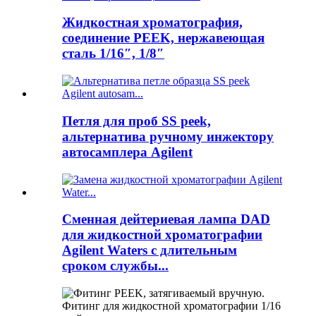
Жидкостная хроматография,
соединение PEEK, нержавеющая
сталь 1/16″, 1/8″
Петля для проб SS peek,
альтернатива ручному инжектору
автосамплера Agilent
Сменная дейтериевая лампа DAD
для жидкостной хроматографии
Agilent Waters с длительным
сроком службы...