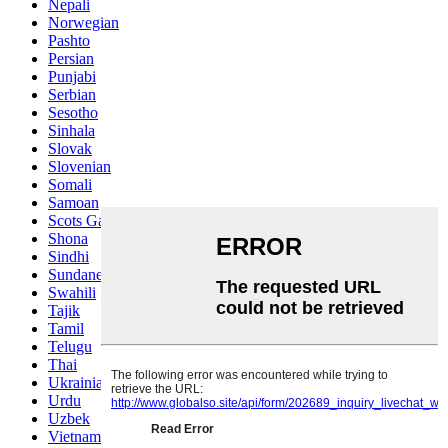
Nepali
Norwegian
Pashto
Persian
Punjabi
Serbian
Sesotho
Sinhala
Slovak
Slovenian
Somali
Samoan
Scots Gaelic
Shona
Sindhi
Sundanese
Swahili
Tajik
Tamil
Telugu
Thai
Ukrainian
Urdu
Uzbek
Vietnamese